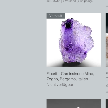
inkl. MwSt.
|
+ Versand (+ shipping)
in
Verkauft
Schnellansicht
Fluorit – Camissinone Mine,
F
Zogno, Bergamo, Italien
C
Nicht verfügbar
P
8
in