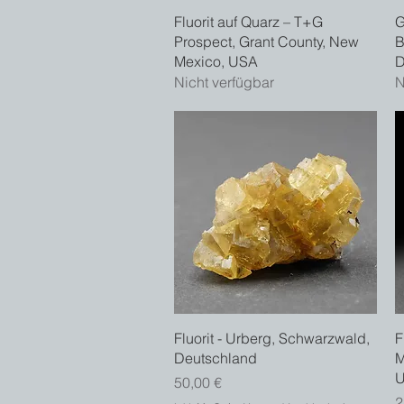
Schnellansicht
Fluorit auf Quarz – T+G
G
Prospect, Grant County, New
B
Mexico, USA
D
Nicht verfügbar
N
Schnellansicht
Fluorit - Urberg, Schwarzwald,
F
Deutschland
M
Preis
50,00 €
P
2