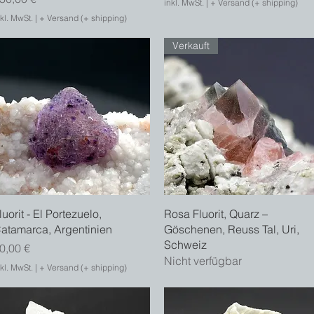
inkl. MwSt.
|
+ Versand (+ shipping)
kl. MwSt.
|
+ Versand (+ shipping)
Verkauft
Schnellansicht
Schnellansicht
luorit - El Portezuelo,
Rosa Fluorit, Quarz –
atamarca, Argentinien
Göschenen, Reuss Tal, Uri,
Schweiz
reis
0,00 €
Nicht verfügbar
kl. MwSt.
|
+ Versand (+ shipping)