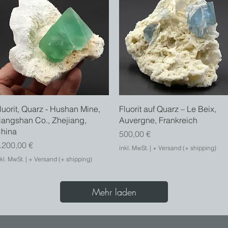
Schnellansicht
Schnellansicht
luorit, Quarz - Hushan Mine,
Fluorit auf Quarz – Le Beix,
iangshan Co., Zhejiang,
Auvergne, Frankreich
hina
Preis
500,00 €
reis
.200,00 €
inkl. MwSt.
|
+ Versand (+ shipping)
kl. MwSt.
|
+ Versand (+ shipping)
Mehr laden