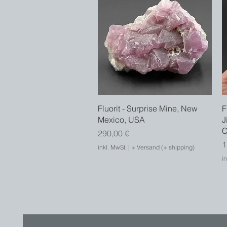
Schnellansicht
Fluorit - Surprise Mine, New
F
Mexico, USA
J
C
Preis
290,00 €
P
1
inkl. MwSt.
|
+ Versand (+ shipping)
in