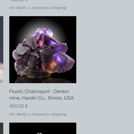
inkl. MwSt.
|
+ Versand (+ shipping)
Schnellansicht
Fluorit, Chalcopyrit - Denton
mine, Hardin Co., Illinois, USA
Preis
450,00 €
inkl. MwSt.
|
+ Versand (+ shipping)