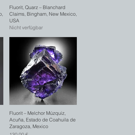
Schnellansicht
Fluorit, Quarz – Blanchard
o,
Claims, Bingham, New Mexico,
USA
Nicht verfügbar
Schnellansicht
Fluorit – Melchor Múzquiz,
Acuña, Estado de Coahuila de
Zaragoza, Mexico
Preis
130,00 €