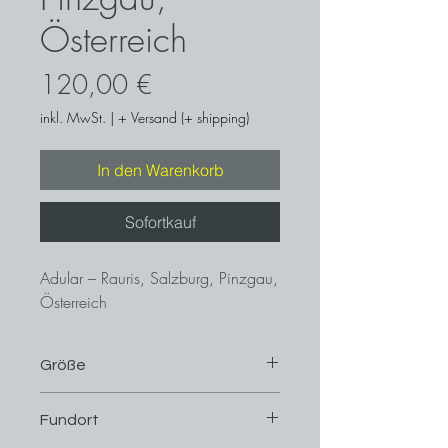
Österreich
Preis
120,00 €
inkl. MwSt.
|
+ Versand (+ shipping)
In den Warenkorb
Sofortkauf
Adular – Rauris, Salzburg, Pinzgau,
Österreich
Größe
8,8 cm x 7,8 cm
Fundort