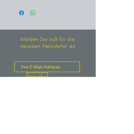
Adular – Rauris, Salzburg, Pinzgau,
Österreich
Melden Sie sich für die
neuesten Newsletter an
Anmelden
Kontakt
mineralien.de
service@mineralien.de