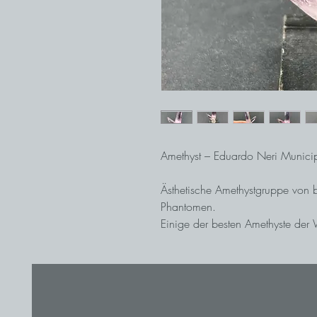
Amethyst – Eduardo Neri Municip
Ästhetische Amethystgruppe von be
Phantomen.
Einige der besten Amethyste der
Mexiko. Die Kristalle aus Guerrer
größer und verjüngen sich zur Spi
den Kristallen der Fundstelle Vera