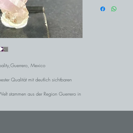
ality,Guerrero, Mexico
ster Qualität mit deutlich sichtbaren
 Welt stammen aus der Region Guerrero in
o sind im unteren und mittleren Bereich
tze hin. Dadurch lassen sie sich gut von
cruz unterscheiden.