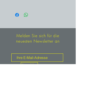
äußerst seltenes Sammlungsstück
Marovoalavo, Andilamena,
aus Madagaskar.
Toamasina, Madagaskar
Melden Sie sich für die
neuesten Newsletter an
Anmelden
Kontakt
mineralien.de