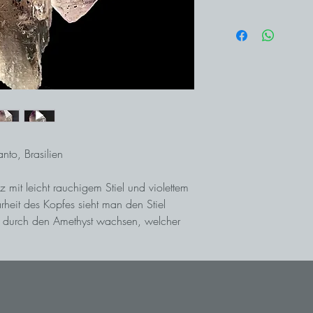
nto, Brasilien
z mit leicht rauchigem Stiel und violettem
rheit des Kopfes sieht man den Stiel
ar durch den Amethyst wachsen, welcher
ehr interessantes und ästhetisches Stück.