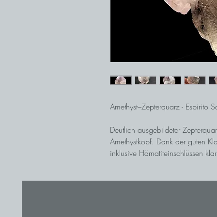
Amethyst–Zepterquarz - Espirito Sa
Deutlich ausgebildeter Zepterquar
Amethystkopf. Dank der guten Kla
inklusive Hämatiteinschlüssen kl
mit Rutilnadeln versetzt ist. Ein s