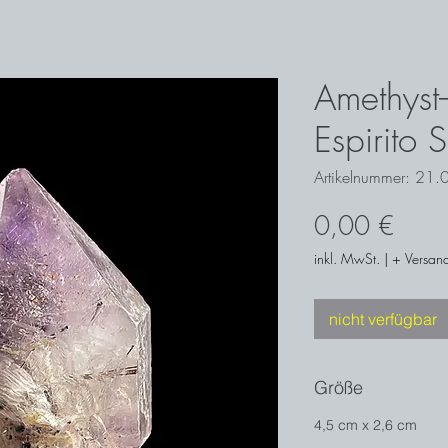
Amethyst
Espirito 
Artikelnummer: 21.
Preis
0,00 €
inkl. MwSt.
|
+ Versand
nicht verfügbar
Größe
4,5 cm x 2,6 cm