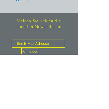
Melden Sie sich für die
neuesten Newsletter an
Anmelden
Kontakt
mineralien.de
service@mineralien.de
Tel: +49 / (0)89-4802933
Fax: +49 / (0)89-48900373