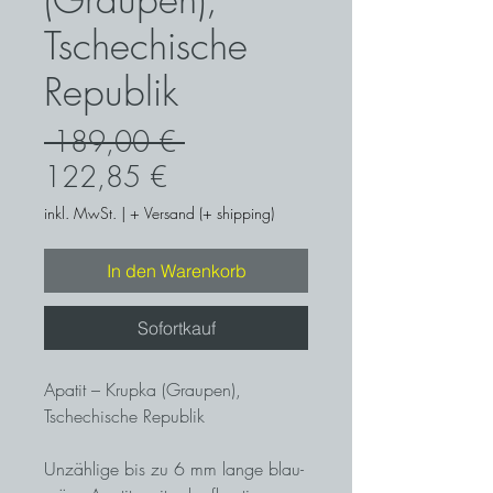
Tschechische
Republik
Standardpreis
 189,00 € 
Sale-
122,85 €
Preis
inkl. MwSt.
|
+ Versand (+ shipping)
In den Warenkorb
Sofortkauf
Apatit – Krupka (Graupen),
Tschechische Republik
Unzählige bis zu 6 mm lange blau-