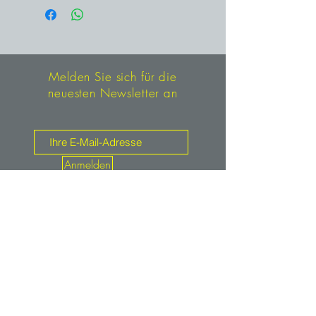
Melden Sie sich für die
neuesten Newsletter an
Anmelden
Kontakt
mineralien.de
service@mineralien.de
Tel: +49 / (0)89-4802933