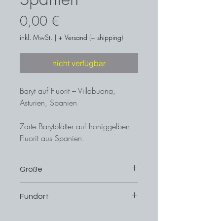
Preis
0,00 €
inkl. MwSt.
|
+ Versand (+ shipping)
nicht verfügbar
Baryt auf Fluorit – Villabuona,
Asturien, Spanien
Zarte Barytblätter auf honiggelben
Fluorit aus Spanien.
Ex. K. Rickauer Sammlung
Größe
9 cm x 6,8 cm
Fundort
Villabuona, Asturien, Spanien