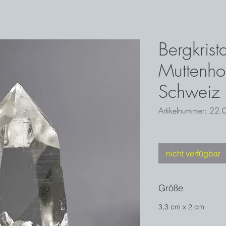
Bergkrista
Muttenho
Schweiz
Artikelnummer: 22.
nicht verfügbar
Größe
3,3 cm x 2 cm