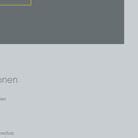
onen
sten
nschutz