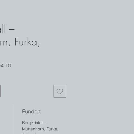
ll –
rn, Furka,
04.10
Fundort
Bergkristall –
Muttenhorn, Furka,