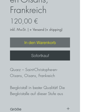
Frankreich
Preis
120,00 €
inkl. MwSt.
|
+ Versand (+ shipping)
In den Warenkorb
Sofortkauf
Quarz – Saint-Christophe-en-
Oisans, Oisans, Frankreich
Bergkristall in bester Qualität! Die
Bergkristalle auf dieser Stufe aus
Frankreich sind an Klarheit, Glanz
und faszinierenden Flächenreichtum
Größe
kaum zu überbieten!