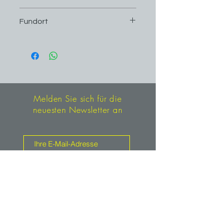
6,3 cm x 3,2 cm
Fundort
Saint-Christophe-en-Oisans, Oisans,
Frankreich
Melden Sie sich für die
neuesten Newsletter an
Anmelden