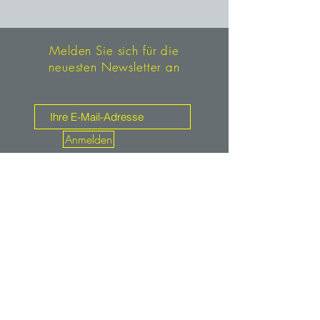
Melden Sie sich für die
neuesten Newsletter an
Anmelden
Kontakt
mineralien.de
service@mineralien.de
Tel: +49 / (0)89-4802933
Fax: +49 / (0)89-48900373