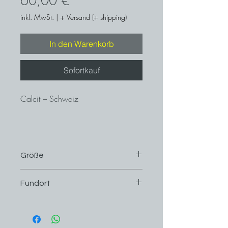
60,00 €
inkl. MwSt.
|
+ Versand (+ shipping)
In den Warenkorb
Sofortkauf
Calcit – Schweiz
Größe
8 cm x 7,6 cm
Fundort
Schweiz