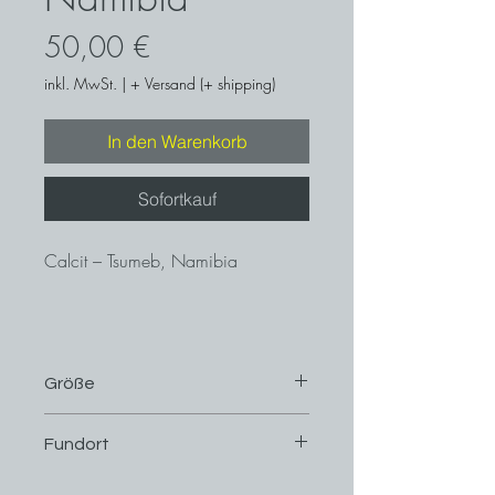
Preis
50,00 €
inkl. MwSt.
|
+ Versand (+ shipping)
In den Warenkorb
Sofortkauf
Calcit – Tsumeb, Namibia
Größe
4,7 cm x 3,3 cm
Fundort
Tsumeb, Namibia