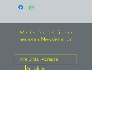
Melden Sie sich für die
neuesten Newsletter an
Anmelden
Kontakt
mineralien.de
service@mineralien.de
Tel: +49 / (0)89-4802933