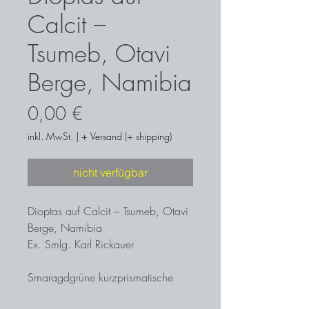
Calcit –
Tsumeb, Otavi
Berge, Namibia
Preis
0,00 €
inkl. MwSt.
|
+ Versand (+ shipping)
nicht verfügbar
Dioptas auf Calcit – Tsumeb, Otavi
Berge, Namibia
Ex. Smlg. Karl Rickauer
Smaragdgrüne kurzprismatische
Dioptas-Kristalle mit schönem Glanz