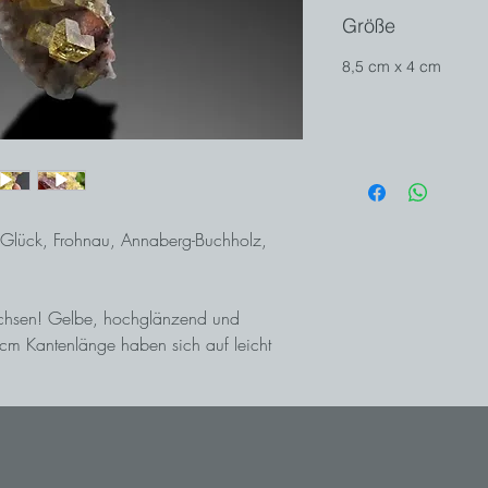
Größe
8,5 cm x 4 cm
h Glück, Frohnau, Annaberg-Buchholz,
Sachsen! Gelbe, hochglänzend und
1 cm Kantenlänge haben sich auf leicht
zt!
ist seit langem stillgelegt. Solche Funde
 nicht mehr möglich.