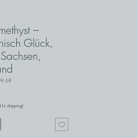
Amethyst –
isch Glück,
 Sachsen,
and
09.68
 (+ shipping)