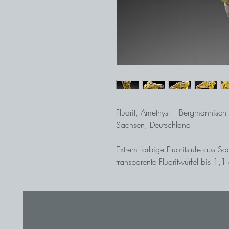
Fluorit, Amethyst – Bergmännisc
Sachsen, Deutschland
Extrem farbige Fluoritstufe aus 
transparente Fluoritwürfel bis 1,
amethystfarbenem Quarz abgeset
Das Bergwerk Bergmännisch Glück 
sind schon seit vielen Jahrzenten