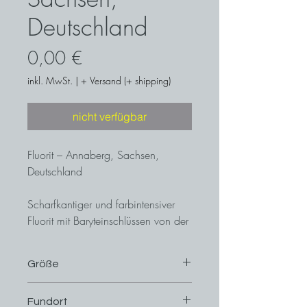
Deutschland
Preis
0,00 €
inkl. MwSt.
|
+ Versand (+ shipping)
nicht verfügbar
Fluorit – Annaberg, Sachsen,
Deutschland
Scharfkantiger und farbintensiver
Fluorit mit Baryteinschlüssen von der
berühmten Fundstelle Annaberg in
Sachsen.
Größe
6,2 cm x 5,5 cm
Fundort