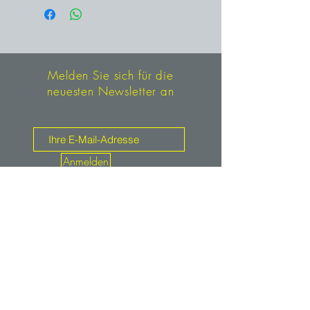
Frankreich
Melden Sie sich für die
neuesten Newsletter an
Anmelden
Kontakt
mineralien.de
service@mineralien.de
Tel: +49 / (0)89-4802933