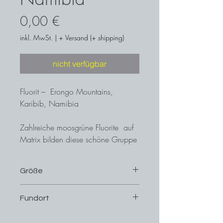
Preis
0,00 €
inkl. MwSt.
|
+ Versand (+ shipping)
nicht verfügbar
Fluorit – Erongo Mountains,
Karibib, Namibia
Zahlreiche moosgrüne Fluorite auf
Matrix bilden diese schöne Gruppe
aus Namibia.
Größe
3,3 cm x 2,4 cm
Fundort
Erongo Mountains, Karibib, Namibia