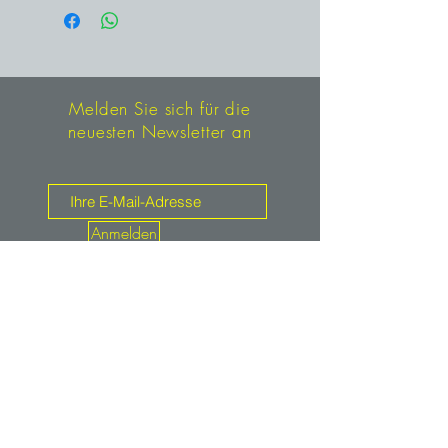
Melden Sie sich für die
neuesten Newsletter an
Anmelden
Kontakt
mineralien.de
service@mineralien.de
Tel: +49 / (0)89-4802933