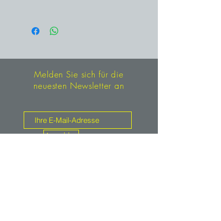
Kerns hervor.
Lengenfeld, Werk Rottleberode im
Krummschlachttal, Thüringen,
Deutschland
Melden Sie sich für die
neuesten Newsletter an
Anmelden
Kontakt
mineralien.de