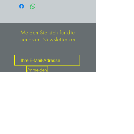
Kasachstan
Melden Sie sich für die
neuesten Newsletter an
Anmelden
Kontakt
mineralien.de
service@mineralien.de
Tel: +49 / (0)89-4802933