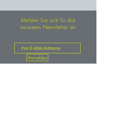
Melden Sie sich für die
neuesten Newsletter an
Anmelden
Kontakt
mineralien.de
service@mineralien.de
Tel: +49 / (0)89-4802933
Fax: +49 / (0)89-48900373