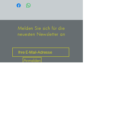
Ottawa County, Ohio, USA
Melden Sie sich für die
neuesten Newsletter an
Anmelden
Kontakt
mineralien.de
service@mineralien.de
Tel: +49 / (0)89-4802933