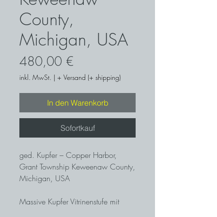
County,
Michigan, USA
Preis
480,00 €
inkl. MwSt.
|
+ Versand (+ shipping)
In den Warenkorb
Sofortkauf
ged. Kupfer – Copper Harbor,
Grant Township Keweenaw County,
Michigan, USA
Massive Kupfer Vitrinenstufe mit
besonders ästhetischer Form und