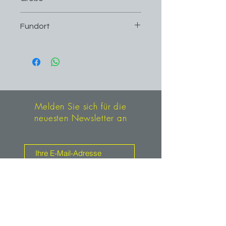
2,2 cm x 0,9 cm, 0,6 g
Fundort
Mount Kare, Hagensberg (Mount
Hagen), Enga, Papua-Neuguinea
Melden Sie sich für die
neuesten Newsletter an
Anmelden