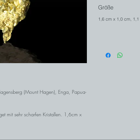
Größe
1,6 cm x 1,0 cm, 1,1
 Hagensberg (Mount Hagen), Enga, Papua-
get mit sehr scharfen Kristallen. 1,6cm x
-Neuguinea ist unverwechselbar. Der
 bis 1994 andauerte, war ein Phänomen