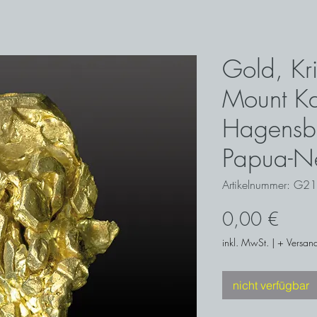
Gold, Kri
Mount Ka
Hagensb
Papua-N
Artikelnummer: G2
Preis
0,00 €
inkl. MwSt.
|
+ Versand
nicht verfügbar