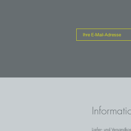
s dort gefunden wurde, war kristallisiert
de eingeschmolzen. Die seltenen Stücke,
n, werden von Sammlern sehr geschätzt.
Informati
Liefer- und Versandko