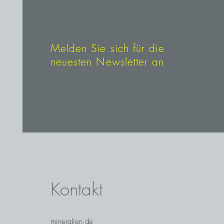
der Neuzeit. Nicht alles Gold, da
und der Großteil des Goldes wur
die nicht eingeschmolzen wurde
Melden Sie sich für die
neuesten Newsletter an
Kontakt
mineralien.de