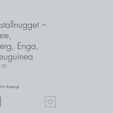
stallnugget –
re,
erg, Enga,
euguinea
1.20
 (+ shipping)