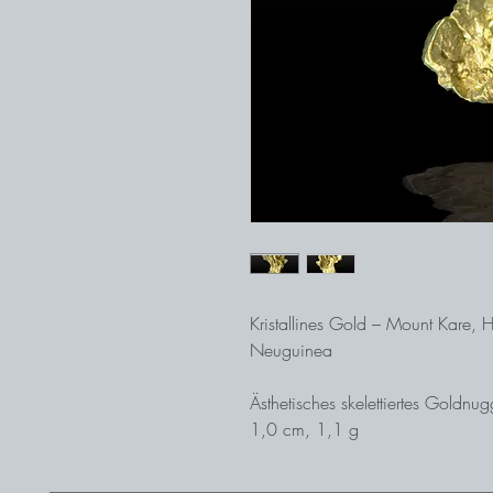
Kristallines Gold – Mount Kare,
Neuguinea
Ästhetisches skelettiertes Goldnug
1,0 cm, 1,1 g
Das Gold vom Mt. Kare in Papua
Goldrausch, der dort von 1988