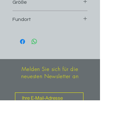
Größe
7,2 cm x 5,7 cm
Fundort
Fibbia, Gotthard, Tessin, Schweiz
Melden Sie sich für die
neuesten Newsletter an
Anmelden