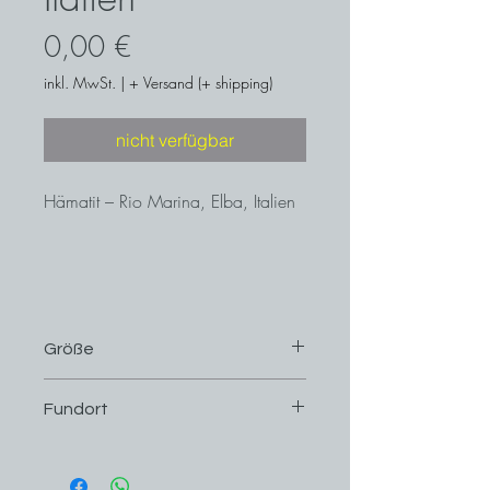
Preis
0,00 €
inkl. MwSt.
|
+ Versand (+ shipping)
nicht verfügbar
Hämatit – Rio Marina, Elba, Italien
Größe
5 cm x 3,7 cm
Fundort
Rio Marina, Elba, Italien