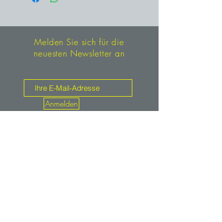
Melden Sie sich für die
neuesten Newsletter an
Anmelden
Kontakt
mineralien.de
service@mineralien.de
Tel: +49 / (0)89-4802933
Fax: +49 / (0)89-48900373