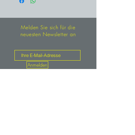
4 mm Kantenlänge, teils perimorph
überzogen mit „zuckrigem“ Quarz.
Geborgen im Juni 2010 aus der
Hangendpartie der „Großen
Melden Sie sich für die
Adularkluft (m 1360) am Weg
neuesten Newsletter an
unterhalb Campala, ex Sammlung
Stefan Weiß
Anmelden
Kontakt
mineralien.de
service@mineralien.de
Tel: +49 / (0)89-4802933
Fax: +49 / (0)89-48900373