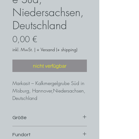
Niedersachsen,
Deutschland
Preis
0,00 €
inkl. MwSt.
|
+ Versand (+ shipping)
nicht verfügbar
Markasit – Kalkmergelgrube Süd in
Misburg, Hannover,Niedersachsen,
Deutschland
Größe
3,4 cm x 2,6 cm
Fundort