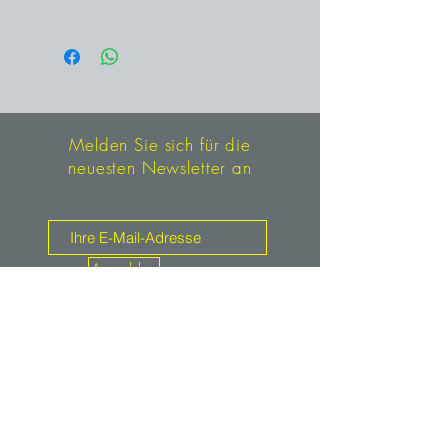
Kalkmergelgrube Süd in Misburg,
Hannover, Niedersachsen,
Deutschland
Melden Sie sich für die
neuesten Newsletter an
Anmelden
Kontakt
mineralien.de