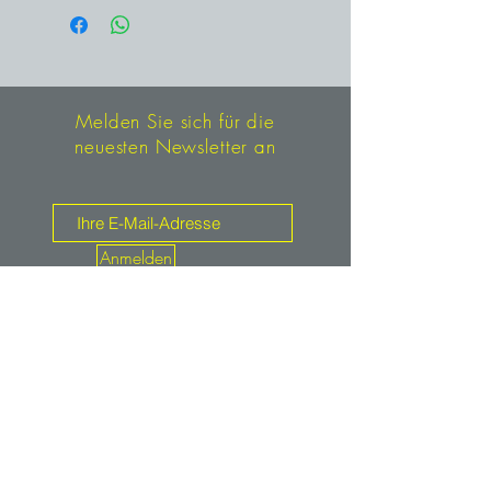
Melden Sie sich für die
neuesten Newsletter an
Anmelden
Kontakt
mineralien.de
service@mineralien.de
Tel: +49 / (0)89-4802933