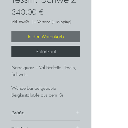
Preis
340,00 €
inkl. MwSt.
|
+ Versand (+ shipping)
In den Warenkorb
Sofortkauf
Nadelquarz – Val Bedretto, Tessin,
Schweiz
Wunderbar aufgebaute
Bergkristallstufe aus dem für
Nadelquarze berühmten Bedretto-
Tal. Diese Stufe überzeugt mit
Größe
hochglänzenden, wasserklaren und
für die Fundstelle, aussergewöhnlich
8,9 cm x 5,7 cm