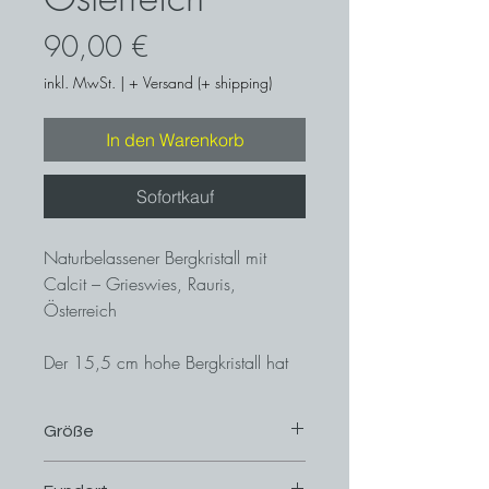
Preis
90,00 €
inkl. MwSt.
|
+ Versand (+ shipping)
In den Warenkorb
Sofortkauf
Naturbelassener Bergkristall mit
Calcit – Grieswies, Rauris,
Österreich
Der 15,5 cm hohe Bergkristall hat
eine klare Kristallform und ist
unverletzt. An der Spitze trüben ein
Größe
Frostsprung und ein eingewachsener
Adular die ansonsten perfekte
15,5 cm x 6,5 cm