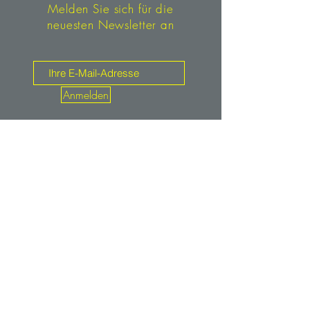
Melden Sie sich für die
neuesten Newsletter an
Anmelden
Kontakt
mineralien.de
service@mineralien.de
Tel: +49 / (0)89-4802933
Fax: +49 / (0)89-48900373