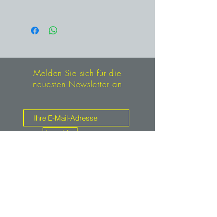
N'Chwaning Mine, Kuruman,
Südafrika
Melden Sie sich für die
neuesten Newsletter an
Anmelden
Kontakt
mineralien.de