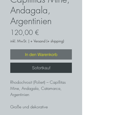
Andagala,
Argentinien
Preis
120,00 €
inkl. MwSt.
|
+ Versand (+ shipping)
In den Warenkorb
Sofortkauf
Rhodochrosit (Poliert) – Capillitas
Mine, Andagala, Catamarca,
Argentinien
Große und dekorative
Rhodochrositscheibe in der