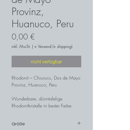
Provinz,
Huanuco, Peru
Preis
0,00 €
inkl. MwSt.
|
+ Versand (+ shipping)
nicht verfügbar
Rhodonit – Chiurucu, Dos de Mayo
Provinz, Huanuco, Peru
Wunderbare, dünntafelige
Rhodonitkristalle in bester Farbe
zieren diese schöne Kleinstufe aus
Peru!
Größe