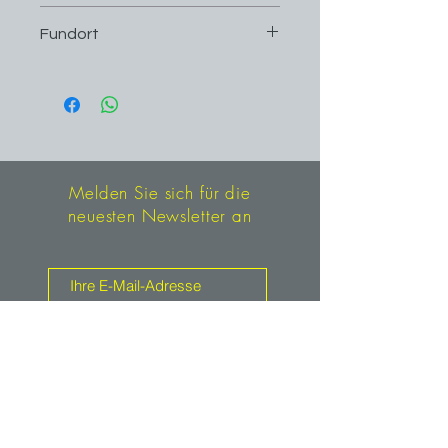
3,7 cm x 3,1 cm
Fundort
San Martín Mine, Chiurucu,
Huallanca District, Bolognesi
Province, Ancash Department Peru
Melden Sie sich für die
neuesten Newsletter an
Anmelden
Kontakt