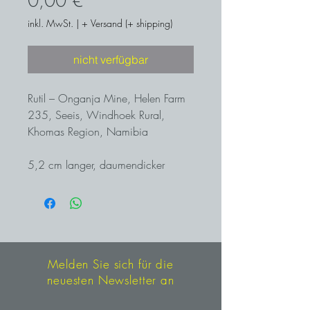
0,00 €
inkl. MwSt.
|
+ Versand (+ shipping)
nicht verfügbar
Rutil – Onganja Mine, Helen Farm
235, Seeis, Windhoek Rural,
Khomas Region, Namibia
5,2 cm langer, daumendicker
Rutilkristall mit tief rotbrauner Farbe
und metallischem Glanz. Begleitet
von Siderit und Muskovit.
Interessantes Sammlungsstück
von beachtlicher Größe.
Melden Sie sich für die
neuesten Newsletter an