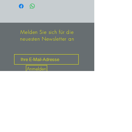
Anti Atlas, Marokko
Melden Sie sich für die
neuesten Newsletter an
Anmelden
Kontakt
mineralien.de
service@mineralien.de
Tel: +49 / (0)89-4802933