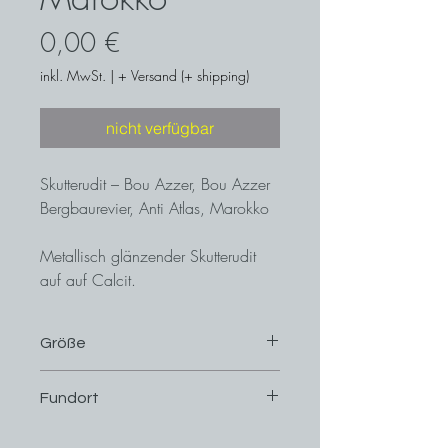
Preis
0,00 €
inkl. MwSt.
|
+ Versand (+ shipping)
nicht verfügbar
Skutterudit – Bou Azzer, Bou Azzer
Bergbaurevier, Anti Atlas, Marokko
Metallisch glänzender Skutterudit
auf auf Calcit.
Größe
3,7 cm x 2,7 cm
Fundort
Bou Azzer, Bou Azzer Bergbaurevier,