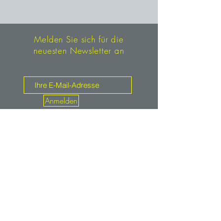
Melden Sie sich für die
neuesten Newsletter an
Anmelden
Kontakt
mineralien.de
service@mineralien.de
Tel: +49 / (0)89-4802933
Fax: +49 / (0)89-48900373