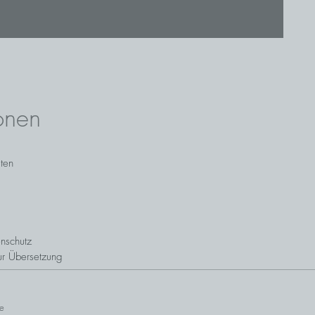
onen
sten
nschutz
ur Übersetzung
e