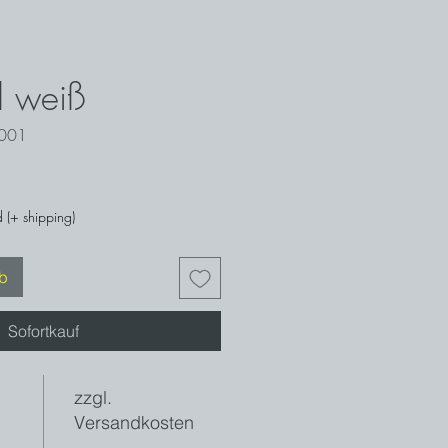
el weiß
1001
 (+ shipping)
rb
Sofortkauf
zzgl.
Versandkosten