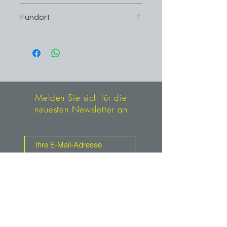
4,8 cm x 3 cm
Fundort
Talggenkopf, Zemmgrund, Zillertal,
Österreich
Melden Sie sich für die
neuesten Newsletter an
Anmelden
Kontakt