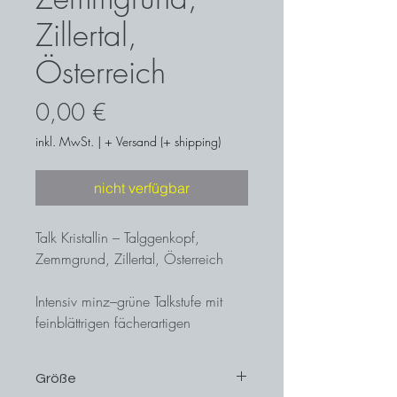
Zillertal,
Österreich
Preis
0,00 €
inkl. MwSt.
|
+ Versand (+ shipping)
nicht verfügbar
Talk Kristallin – Talggenkopf,
Zemmgrund, Zillertal, Österreich
Intensiv minz–grüne Talkstufe mit
feinblättrigen fächerartigen
Kristallen.
Größe