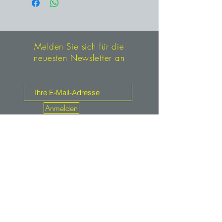
und befand sich bis vor kurzem in
seiner Sammlung.
Melden Sie sich für die
neuesten Newsletter an
Anmelden
Kontakt
mineralien.de
service@mineralien.de
Tel: +49 / (0)89-4802933
Fax: +49 / (0)89-48900373