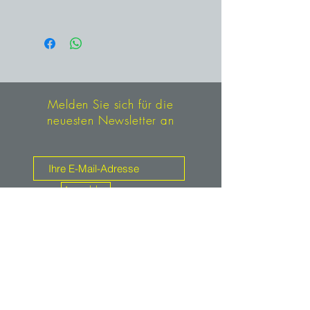
sind, werden Bleiberg Mineralien
Bleiberg, Kärnten, Österreich
mit großer Begeisterung gesammelt.
Je seltener – umso begehrter.
Melden Sie sich für die
neuesten Newsletter an
Anmelden
Kontakt
mineralien.de