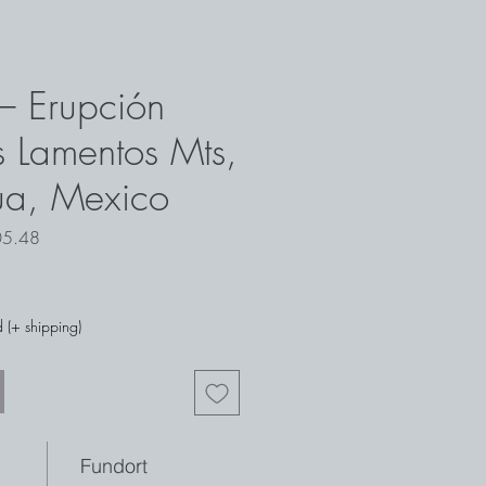
 – Erupción
s Lamentos Mts,
ua, Mexico
05.48
 (+ shipping)
Fundort