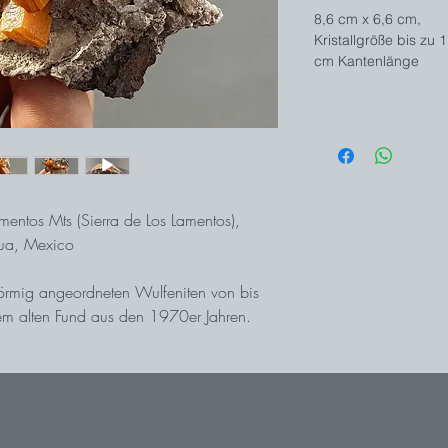
8,6 cm x 6,6 cm,
Kristallgröße bis zu 1
cm Kantenlänge
mentos Mts (Sierra de Los Lamentos),
ua, Mexico
nförmig angeordneten Wulfeniten von bis
m alten Fund aus den 1970er Jahren.
mit intensiver Farbe und sehr gutem Glanz.
rupción Mine in der Sierra de los