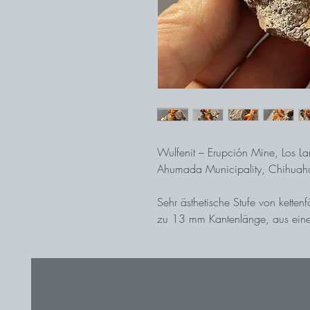
Wulfenit – Erupción Mine, Los La
Ahumada Municipality, Chihuah
Sehr ästhetische Stufe von kette
zu 13 mm Kantenlänge, aus eine
Die Kristalle sind unbeschädigt, 
Ein tolles Sammlerstück aus der E
Lamentos in Mexico.