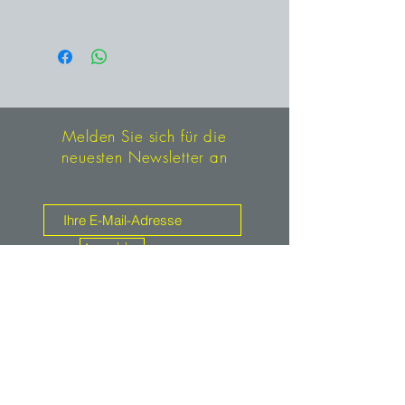
Sammlungsstück hat einen sehr
Huanggang, China
guten Glanz.
Melden Sie sich für die
neuesten Newsletter an
Anmelden
Kontakt
mineralien.de